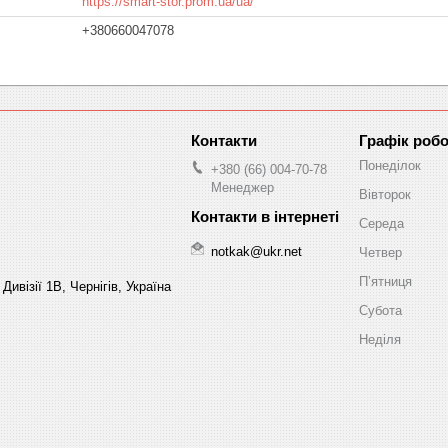
https://smart-stor.prom.ua/ua/
+380660047078
Графік роб
Понеділок
+380 (66) 004-70-78
Менеджер
Вівторок
Середа
notkak@ukr.net
Четвер
Пʼятниця
Дивізії 1В, Чернігів, Україна
Субота
Неділя