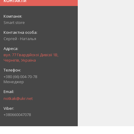
КОНТАКТИ
Smart store
Сергей - Наталья
вул. 77 Гвардійскої Дивізії 1В,
Чернігів, Україна
+380 (66) 004-70-78
Менеджер
notkak@ukr.net
+380660047078