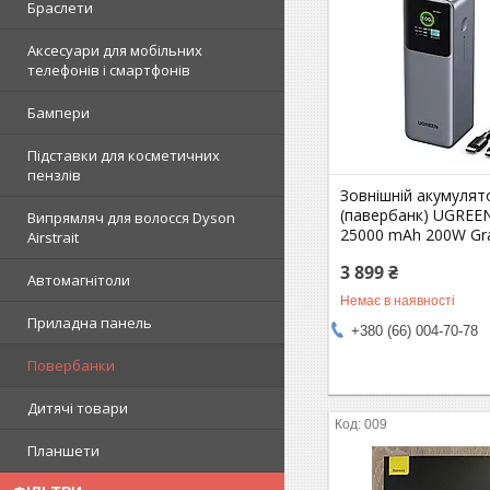
Браслети
Аксесуари для мобільних
телефонів і смартфонів
Бампери
Підставки для косметичних
пензлів
Зовнішній акумулят
(павербанк) UGREE
Випрямляч для волосся Dyson
25000 mAh 200W Gr
Airstrait
3 899 ₴
Автомагнітоли
Немає в наявності
Приладна панель
+380 (66) 004-70-78
Повербанки
Дитячі товари
009
Планшети