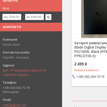
ФІЛЬТРИ
Ціна
КОНТАКТИ
Батарея универсал
Smart store
Blade Digital Displ
PD/100W, Black (PP
PPBLD100-X)
Сергей - Наталья
2 499 ₴
вул. 77 Гвардійскої Дивізії 1В,
Немає в наявності
Чернігів, Україна
+380 (66) 004-70-78
+380 (66) 004-70-78
Менеджер
notkak@ukr.net