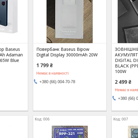
ор Baseus
Повербанк Baseus Bipow
ЗОВНІШНІ
mAh Adaman
Digital Display 30000mAh 20W
АКУМУЛЯТ
y 65W Blue
DIGITAL D
1 799 ₴
BLACK (PP
100W
Немає в наявності
2 499 ₴
+380 (66) 004-70-78
Немає в наяв
+380 (66) 
006
007