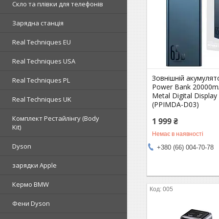
Скло та плівки для телефонів
Зарядна станція
Real Techniques EU
Real Techniques USA
Зовнішній акумулят
Real Techniques PL
Power Bank 20000
Metal Digital Displa
Real Techniques UK
(PPIMDA-D03)
Комплект Рестайлінгу (Body
1 999 ₴
Kit)
Немає в наявності
Dyson
+380 (66) 004-70-78
зарядки Apple
Кермо BMW
005
Фени Dyson