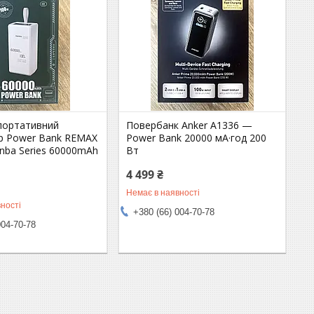
 портативний
Повербанк Anker A1336 —
р Power Bank REMAX
Power Bank 20000 мА·год 200
nba Series 60000mAh
Вт
4 499 ₴
Немає в наявності
ності
+380 (66) 004-70-78
004-70-78