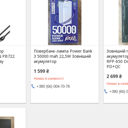
ор
Повербанк-лампа Power Bank
Зовнішній
N PB722
3 50000 mah 22,5W Зовнішній
акумулято
ay
акумулятор
RPP-650 Di
PD+QC
1 599 ₴
2 699 ₴
Немає в наявності
Немає в наяв
+380 (66) 004-70-78
+380 (66) 