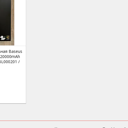
ьная Baseus
ay 20000mAh
BL000201 /