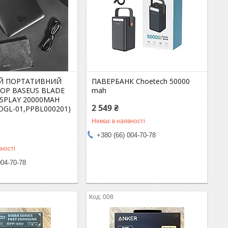
Й ПОРТАТИВНИЙ
ПАВЕРБАНК Choetech 50000
ОР BASEUS BLADE
mah
ISPLAY 20000MAH
2 549 ₴
DGL-01,PPBL000201)
Немає в наявності
+380 (66) 004-70-78
ності
004-70-78
008