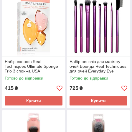
Набір спонжів Real
Набір пензлів для макіяжу
Techniques Ultimate Sponge
очей Бренда Real Techniques
Trio 3 спонжа USA
для очей Everyday Eye
Essentials Makeup Brush Set
Готово до відправки
Готово до відправки
USA
415
725
₴
₴
Купити
Купити