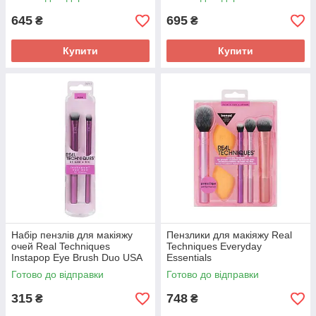
645
695
₴
₴
Купити
Купити
Набір пензлів для макіяжу
Пензлики для макіяжу Real
очей Real Techniques
Techniques Everyday
Instapop Eye Brush Duo USA
Essentials
Готово до відправки
Готово до відправки
315
748
₴
₴