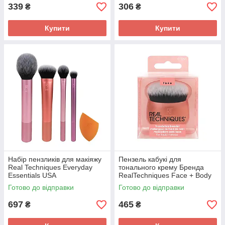
339
306
₴
₴
Купити
Купити
Набір пензликів для макіяжу
Пензель кабукі для
Real Techniques Everyday
тонального крему Бренда
Essentials USA
RealTechniques Face + Body
Blender USA
Готово до відправки
Готово до відправки
697
465
₴
₴