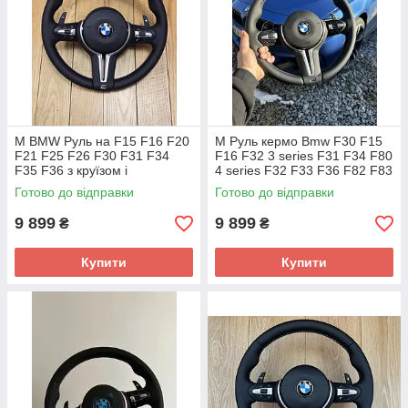
М BMW Руль на F15 F16 F20
М Руль кермо Bmw F30 F15
F21 F25 F26 F30 F31 F34
F16 F32 3 series F31 F34 F80
F35 F36 з круїзом і
4 series F32 F33 F36 F82 F83
пелюстками
X4 F26 X5 F15 X6 F16
Готово до відправки
Готово до відправки
9 899
9 899
₴
₴
Купити
Купити