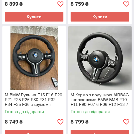
8 899
8 759
₴
₴
Купити
Купити
М BMW Руль на F15 F16 F20
М Кермо з подушкою AIRBAG
F21 F25 F26 F30 F31 F32
і пелюстками BMW БМВ F10
F34 F35 F36 з круїзом і
F11 F90 F07 6 F06 F12 F13 7
пелюстками М пакет
F01 F02 F03
Готово до відправки
Готово до відправки
8 749
8 799
₴
₴