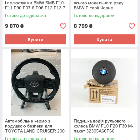
і пелюстками BMW БМВ F10
всього модельного ряду
F11 F90 F07 6 F06 F12 F13 7
BMW F серії Чорне
F01 F02 F03
Готово до відправки
Готово до відправки
9 870
8 799
₴
₴
Купити
Купити
Автомобільне кермо з
Подушка водія рульового
подушкою безпеки для
колеса BMW F10 F20 F30 M-
TOYOTA LAND CRUISER 200
пакет 32305A66F66
Готово до відправки
Готово до відправки