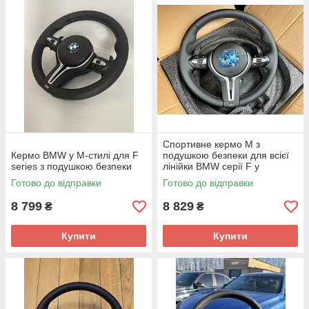
Спортивне кермо M з
Кермо BMW у М-стилі для F
подушкою безпеки для всієї
series з подушкою безпеки
лінійки BMW серії F у
стильному чорному кольорі
Готово до відправки
Готово до відправки
8 799
8 829
₴
₴
Купити
Купити