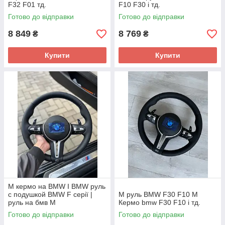
F32 F01 тд.
F10 F30 і тд.
Готово до відправки
Готово до відправки
8 849
8 769
₴
₴
Купити
Купити
М кермо на BMW I BMW руль
с подушкой BMW F cepії |
М руль BMW F30 F10 М
руль на бмв М
Кермо bmw F30 F10 і тд.
Готово до відправки
Готово до відправки