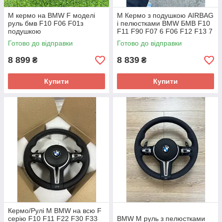
М кермо на BMW F моделі
М Кермо з подушкою AIRBAG
руль бмв F10 F06 F01з
і пелюстками BMW БМВ F10
подушкою
F11 F90 F07 6 F06 F12 F13 7
F01 F02 F03
Готово до відправки
Готово до відправки
8 899
8 839
₴
₴
Купити
Купити
Кермо/Рулі M BMW на всю F
серію F10 F11 F22 F30 F33
BMW M руль з пелюстками