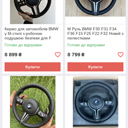
Кермо для автомобілів BMW
М Руль BMW F30 F31 F34
у М-стилі з робочою
F36 F15 F25 F22 F32 Новий з
подушкою безпеки для F
пелюстками
серії
Готово до відправки
Готово до відправки
8 899
8 799
₴
₴
Купити
Купити