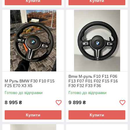
Купити
Купити
Bmw М-руль F10 F11 F06
М Руль BMW F30 F10 F15
F13 F07 F01 F02 F15 F16
F25 E70 X3 X5
F30 F32 F33 F36
Готово до відправки
Готово до відправки
8 995
9 899
₴
₴
Купити
Купити