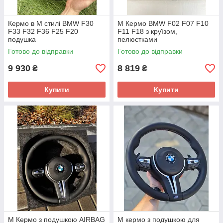
Кермо в M стилі BMW F30
М Кермо BMW F02 F07 F10
F33 F32 F36 F25 F20
F11 F18 з круїзом,
подушка
пелюстками
Готово до відправки
Готово до відправки
9 930
8 819
₴
₴
Купити
Купити
М Кермо з подушкою AIRBAG
М кермо з подушкою для