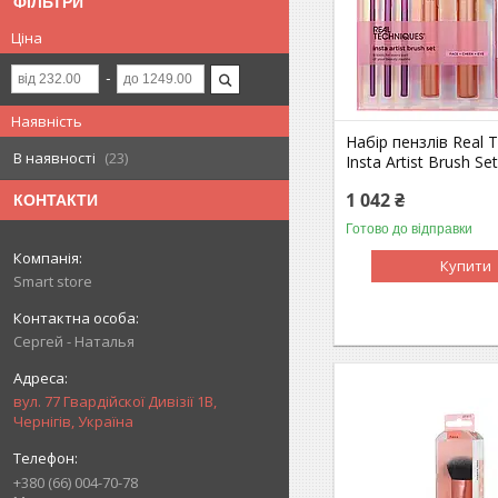
ФІЛЬТРИ
Ціна
Наявність
Набір пензлів Real 
В наявності
23
Insta Artist Brush Se
1 042 ₴
КОНТАКТИ
Готово до відправки
Купити
Smart store
Сергей - Наталья
вул. 77 Гвардійскої Дивізії 1В,
Чернігів, Україна
+380 (66) 004-70-78