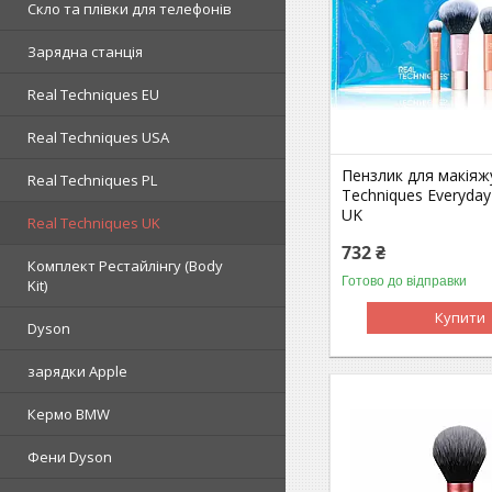
Скло та плівки для телефонів
Зарядна станція
Real Techniques EU
Real Techniques USA
Пензлик для макіяж
Real Techniques PL
Techniques Everyday 
UK
Real Techniques UK
732 ₴
Комплект Рестайлінгу (Body
Готово до відправки
Kit)
Купити
Dyson
зарядки Apple
Кермо BMW
Фени Dyson