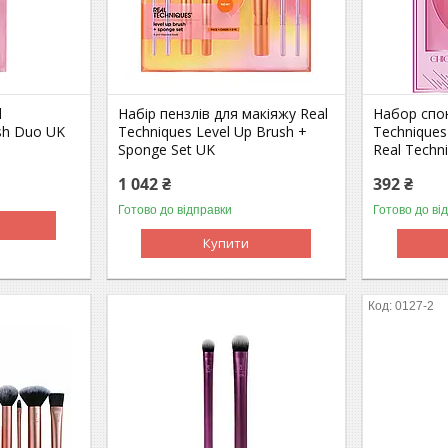
l
Набір пензлів для макіяжу Real
Набор спо
ush Duo UK
Techniques Level Up Brush +
Techniques
Sponge Set UK
Real Techn
1 042 ₴
392 ₴
Готово до відправки
Готово до ві
Купити
0127-2