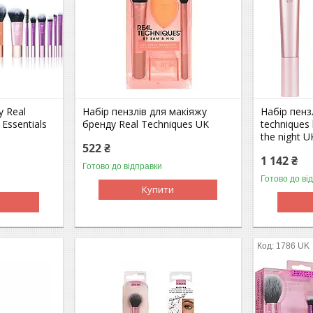
у Real
Набір пензлів для макіяжу
Набір пенз
Essentials
бренду Real Techniques UK
techniques l
the night U
522 ₴
1 142 ₴
Готово до відправки
Готово до ві
Купити
1786 UK