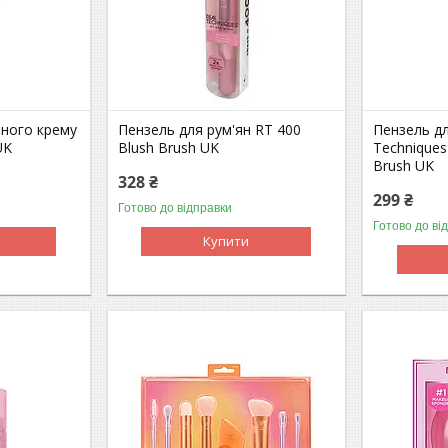
ьного крему
Пензель для рум'ян RT 400
Пензель дл
UK
Blush Brush UK
Techniques
Brush UK
328 ₴
299 ₴
Готово до відправки
Готово до ві
Купити