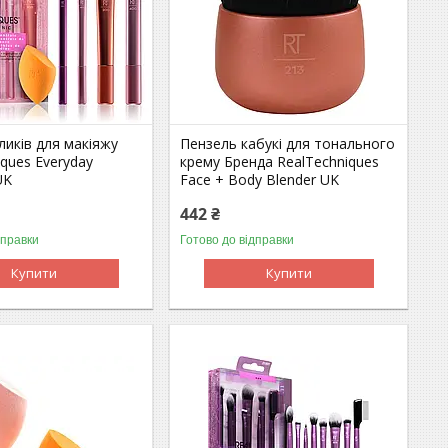
ликів для макіяжу
Пензель кабукі для тонального
iques Everyday
крему Бренда RealTechniques
UK
Face + Body Blender UK
442 ₴
дправки
Готово до відправки
Купити
Купити