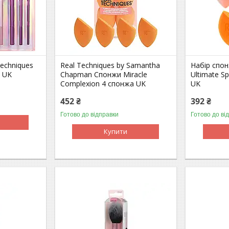
Techniques
Real Techniques by Samantha
Набір спон
t UK
Chapman Спонжи Miracle
Ultimate S
Complexion 4 спонжа UK
UK
452 ₴
392 ₴
Готово до відправки
Готово до ві
Купити