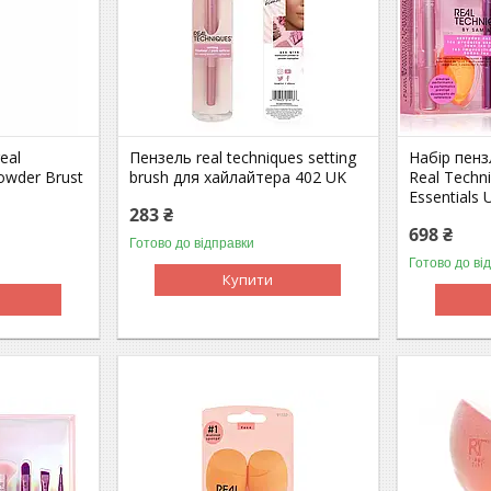
eal
Пензель real techniques setting
Набір пенз
owder Brust
brush для хайлайтера 402 UK
Real Techn
Essentials 
283 ₴
698 ₴
Готово до відправки
Готово до ві
Купити