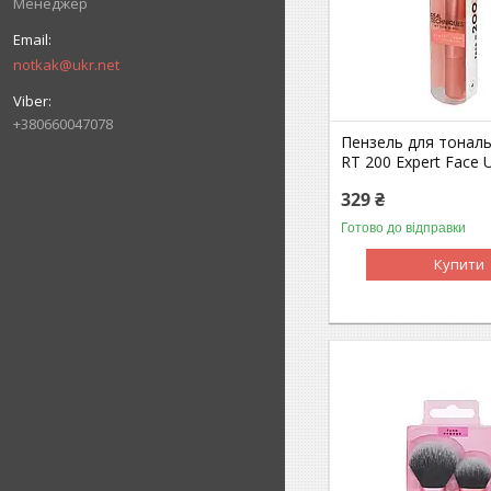
Менеджер
notkak@ukr.net
+380660047078
Пензель для тонал
RT 200 Expert Face 
329 ₴
Готово до відправки
Купити