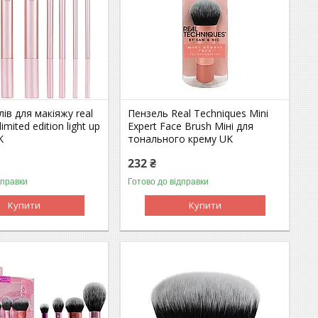
лів для макіяжу real
Пензель Real Techniques Mini
imited edition light up
Expert Face Brush Міні для
K
тонального крему UK
232 ₴
дправки
Готово до відправки
Купити
Купити