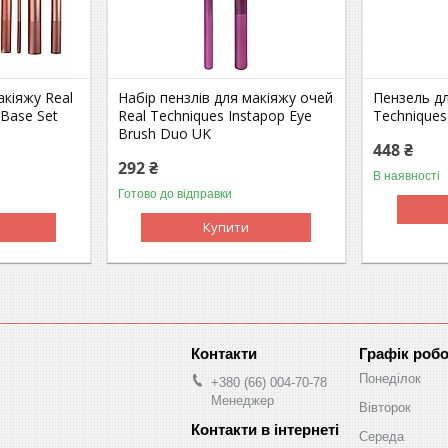
акіяжу Real
Набір пензлів для макіяжу очей
Пензель дл
 Base Set
Real Techniques Instapop Eye
Techniques
Brush Duo UK
448 ₴
292 ₴
В наявності
Готово до відправки
Купити
Графік роб
Понеділок
+380 (66) 004-70-78
Менеджер
Вівторок
Середа